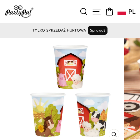
Pomiń
zawartość
NAWIGACJA ST
SZUKAJ
KOSZYK
PL
TYLKO SPRZEDAŻ HURTOWA
Sprawdź
ZAMKNIJ