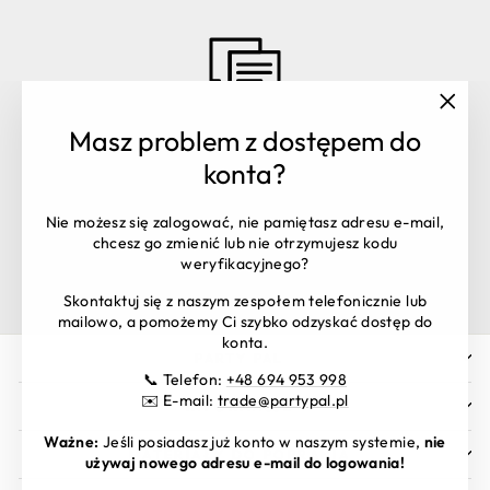
"Zamk
Masz problem z dostępem do
(esc)"
Masz pytania? Skontaktuj się z
konta?
nami:
Obsługa zamówień:
+48 516 106 398
Nie możesz się zalogować, nie pamiętasz adresu e-mail,
shop@partypal.pl
chcesz go zmienić lub nie otrzymujesz kodu
Dział handlowy:
trade@partypal.pl
weryfikacyjnego?
Godziny otwarcia: Pon. – Pt. 8:00 - 16:00
Skontaktuj się z naszym zespołem telefonicznie lub
mailowo, a pomożemy Ci szybko odzyskać dostęp do
konta.
PARTY PAL
📞 Telefon:
+48 694 953 998
✉️ E-mail:
trade@partypal.pl
INFORMACJE
Ważne:
Jeśli posiadasz już konto w naszym systemie,
nie
MATERIAŁY DO POBRANIA
używaj nowego adresu e-mail do logowania!