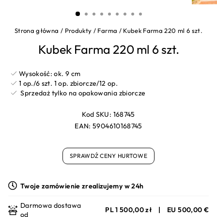
(ESC)
Strona główna
/
Produkty
/
Farma
/
Kubek Farma 220 ml 6 szt.
Kubek Farma 220 ml 6 szt.
Wysokość: ok.
9 cm
1 op./6 szt. 1 op. zbiorcze/12 op.
Sprzedaż tylko na opakowania zbiorcze
Kod SKU:
168745
EAN:
5904610168745
SPRAWDŹ CENY HURTOWE
Twoje zamówienie zrealizujemy w 24h
Darmowa dostawa
PL 1 500,00 zł
|
EU 500,00 €
od