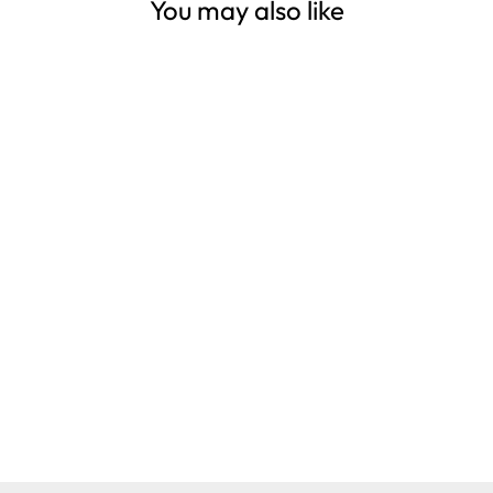
You may also like
Kubek Farma 220
ml 6 szt.
SPRAWDŹ CENY
HURTOWE