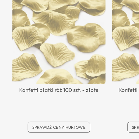
Konfetti płatki róż 100 szt. - złote
Konfetti 
SPRAWDŹ CENY HURTOWE
SP