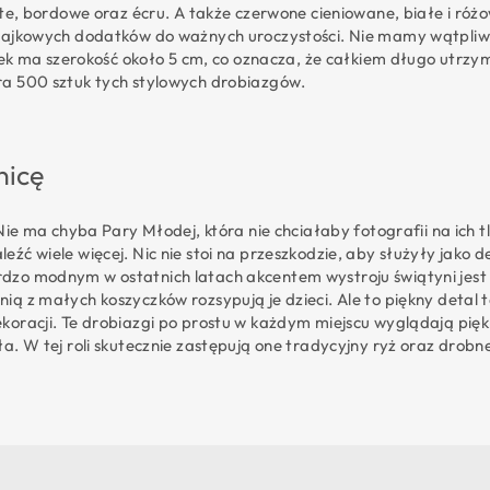
łote, bordowe oraz écru. A także czerwone cieniowane, białe i r
 bajkowych dodatków do ważnych uroczystości. Nie mamy wątpliwo
atek ma szerokość około 5 cm, co oznacza, że całkiem długo utrzy
ra 500 sztuk tych stylowych drobiazgów.
nicę
 Nie ma chyba Pary Młodej, która nie chciałaby fotografii na ich 
źć wiele więcej. Nic nie stoi na przeszkodzie, aby służyły jako 
dzo modnym w ostatnich latach akcentem wystroju świątyni jest 
ią z małych koszyczków rozsypują je dzieci. Ale to piękny detal 
ekoracji. Te drobiazgi po prostu w każdym miejscu wyglądają pi
. W tej roli skutecznie zastępują one tradycyjny ryż oraz drobne 