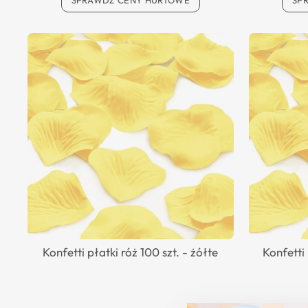
SPRAWDŹ CENY HURTOWE
SP
Konfetti płatki róż 100 szt. - żółte
Konfetti 