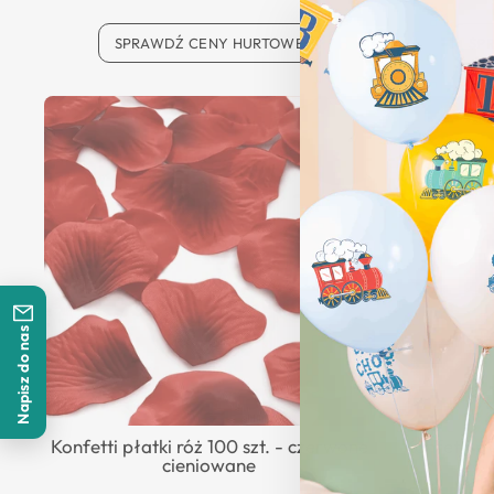
SPRAWDŹ CENY HURTOWE
SP
Napisz do nas
Konfetti płatki róż 100 szt. - czerwone
Konfetti pł
cieniowane