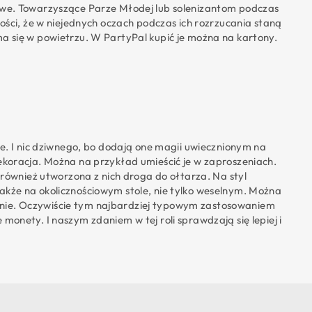
óżowe. Towarzyszące Parze Młodej lub solenizantom podczas
ści, że w niejednych oczach podczas ich rozrzucania staną
ma się w powietrzu. W PartyPal kupić je można na kartony.
tle. I nic dziwnego, bo dodają one magii uwiecznionym na
dekoracja. Można na przykład umieścić je w zaproszeniach.
również utworzona z nich droga do ołtarza. Na styl
także na okolicznościowym stole, nie tylko weselnym. Można
ęknie. Oczywiście tym najbardziej typowym zastosowaniem
monety. I naszym zdaniem w tej roli sprawdzają się lepiej i