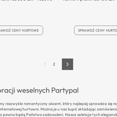
RAWDŹ CENY HURTOWE
SPRAWDŹ CENY HURT
1
2
Dalej
oracji weselnych Partypal
emy niezwykle romantyczny akcent, który najlepiej sprawdza się n
internetowej hurtowni. Można je u nas kupić składając zamówien
na pewno będą Państwo zadowoleni. Nasza selekcja tych eleganc