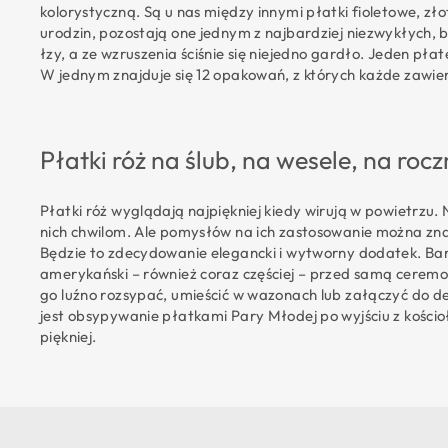
kolorystyczną. Są u nas między innymi płatki fioletowe, z
urodzin, pozostają one jednym z najbardziej niezwykłych,
łzy, a ze wzruszenia ściśnie się niejedno gardło. Jeden pł
W jednym znajduje się 12 opakowań, z których każde zawie
Płatki róż na ślub, na wesele, na rocz
Płatki róż wyglądają najpiękniej kiedy wirują w powietrzu.
nich chwilom. Ale pomysłów na ich zastosowanie można znale
Będzie to zdecydowanie elegancki i wytworny dodatek. Bar
amerykański – również coraz częściej – przed samą ceremon
go luźno rozsypać, umieścić w wazonach lub załączyć do d
jest obsypywanie płatkami Pary Młodej po wyjściu z kościoła
piękniej.