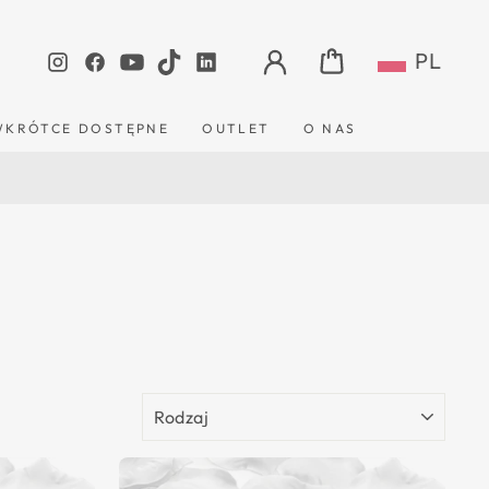
ZALOGUJ SIĘ
KOSZYK
PL
Instagram
Facebook
YouTube
TikTok
LinkedIn
WKRÓTCE DOSTĘPNE
OUTLET
O NAS
RODZAJ