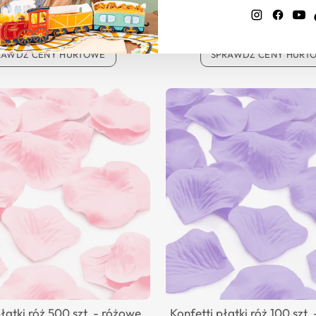
Instagram
Faceb
Y
RAWDŹ CENY HURTOWE
SPRAWDŹ CENY HURT
płatki róż 500 szt. - różowe
Konfetti płatki róż 100 szt.