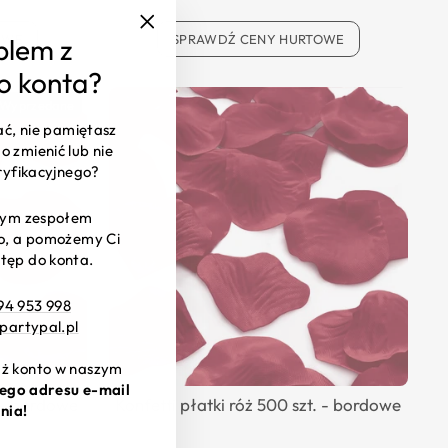
OWE
SPRAWDŹ CENY HURTOWE
blem z
"Zamknij
(esc)"
o konta?
Wyprzedane
ać, nie pamiętasz
o zmienić lub nie
ryfikacyjnego?
szym zespołem
wo, a pomożemy Ci
tęp do konta.
94 953 998
partypal.pl
już konto w naszym
ego adresu e-mail
. - bordowe
Konfetti płatki róż 500 szt. - bordowe
nia!