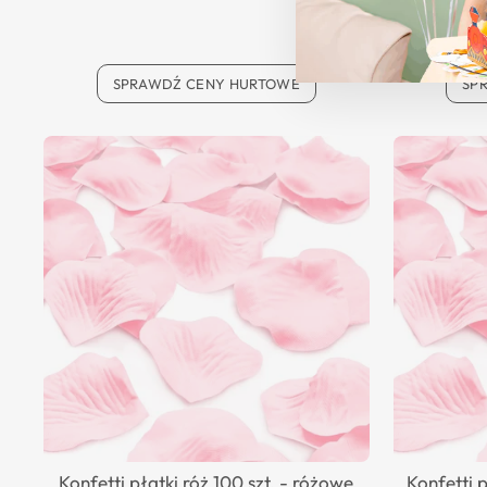
SPRAWDŹ CENY HURTOWE
SP
Konfetti płatki róż 100 szt. - różowe
Konfetti 