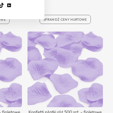
ook
ouTube
TikTok
LinkedIn
OWE
SPRAWDŹ CENY HURTOWE
 - fioletowe
Konfetti płatki róż 500 szt. - fioletowe