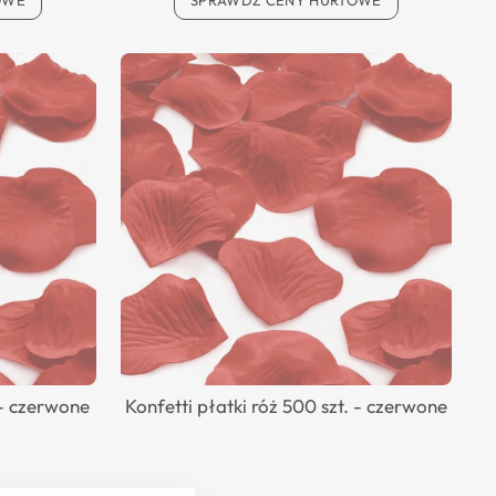
OWE
SPRAWDŹ CENY HURTOWE
 - czerwone
Konfetti płatki róż 500 szt. - czerwone