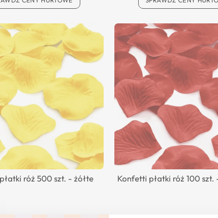
RAWDŹ CENY HURTOWE
SPRAWDŹ CENY HURT
płatki róż 500 szt. - żółte
Konfetti płatki róż 100 szt.