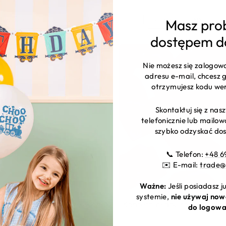
RAWDŹ CENY HURTOWE
SPRAWDŹ CENY HURT
Masz pro
dostępem d
Nie możesz się zalogow
adresu e-mail, chcesz g
otrzymujesz kodu we
Skontaktuj się z na
telefonicznie lub mailo
szybko odzyskać dos
📞 Telefon:
+48 6
✉️ E-mail:
trade@
Ważne:
Jeśli posiadasz 
systemie,
nie używaj now
atki róż 500 szt. - czerwone
Konfetti płatki róż 100 szt
do logowa
cieniowane