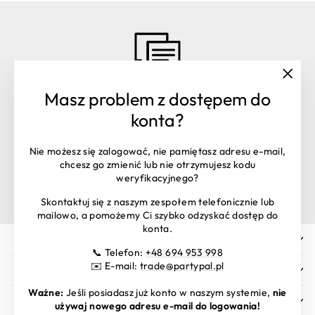
"Zamk
Masz problem z dostępem do
(esc)"
Masz pytania? Skontaktuj się z
konta?
nami:
Obsługa zamówień:
+48 516 106 398
Nie możesz się zalogować, nie pamiętasz adresu e-mail,
shop@partypal.pl
chcesz go zmienić lub nie otrzymujesz kodu
Dział handlowy:
trade@partypal.pl
weryfikacyjnego?
Godziny otwarcia: Pon. – Pt. 8:00 - 16:00
Skontaktuj się z naszym zespołem telefonicznie lub
mailowo, a pomożemy Ci szybko odzyskać dostęp do
konta.
PARTY PAL
📞 Telefon:
+48 694 953 998
✉️ E-mail:
trade@partypal.pl
INFORMACJE
Ważne:
Jeśli posiadasz już konto w naszym systemie,
nie
MATERIAŁY DO POBRANIA
używaj nowego adresu e-mail do logowania!