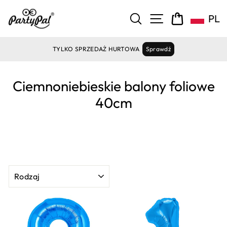
Pomiń
zawartość
NAWIGACJA ST
SZUKAJ
KOSZYK
PL
TYLKO SPRZEDAŻ HURTOWA
Sprawdź
Ciemnoniebieskie balony foliowe
40cm
RODZAJ