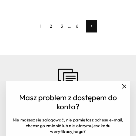
1
2
3
…
6
Dalej
"Zamk
Masz problem z dostępem do
(esc)"
Masz pytania? Skontaktuj się z
konta?
nami:
Obsługa zamówień:
+48 516 106 398
Nie możesz się zalogować, nie pamiętasz adresu e-mail,
shop@partypal.pl
chcesz go zmienić lub nie otrzymujesz kodu
Dział handlowy:
trade@partypal.pl
weryfikacyjnego?