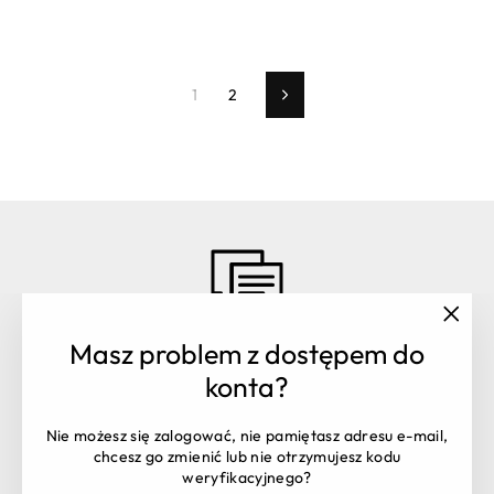
1
2
Dalej
"Zamk
Masz problem z dostępem do
(esc)"
Masz pytania? Skontaktuj się z
konta?
nami:
Obsługa zamówień:
+48 516 106 398
Nie możesz się zalogować, nie pamiętasz adresu e-mail,
shop@partypal.pl
chcesz go zmienić lub nie otrzymujesz kodu
Dział handlowy:
trade@partypal.pl
weryfikacyjnego?