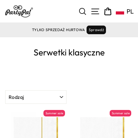
Pomiń
zawartość
NAWIGACJA ST
SZUKAJ
KOSZYK
PL
TYLKO SPRZEDAŻ HURTOWA
Sprawdź
Serwetki klasyczne
RODZAJ
Summer sale
Summer sale