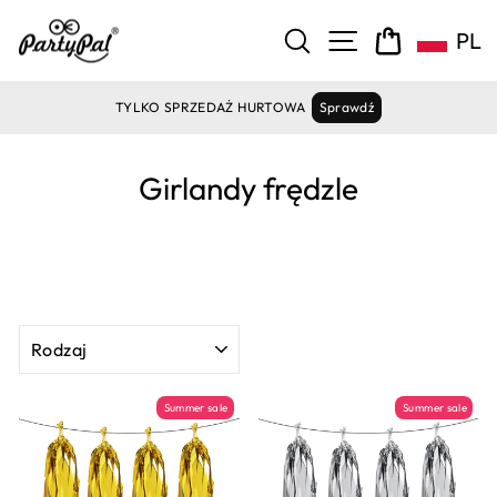
Pomiń
zawartość
NAWIGACJA ST
SZUKAJ
KOSZYK
PL
TYLKO SPRZEDAŻ HURTOWA
Sprawdź
Girlandy frędzle
RODZAJ
Summer sale
Summer sale