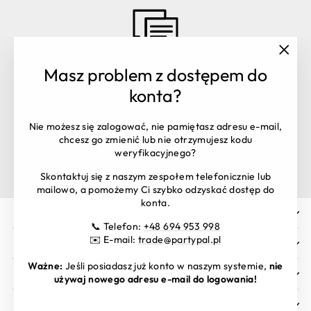
"Zamk
Masz problem z dostępem do
(esc)"
Masz pytania? Skontaktuj się z
konta?
nami:
Obsługa zamówień:
+48 516 106 398
Nie możesz się zalogować, nie pamiętasz adresu e-mail,
shop@partypal.pl
chcesz go zmienić lub nie otrzymujesz kodu
Dział handlowy:
trade@partypal.pl
weryfikacyjnego?
Godziny otwarcia: Pon. – Pt. 8:00 - 16:00
Skontaktuj się z naszym zespołem telefonicznie lub
mailowo, a pomożemy Ci szybko odzyskać dostęp do
konta.
PARTY PAL
📞 Telefon:
+48 694 953 998
✉️ E-mail:
trade@partypal.pl
INFORMACJE
Ważne:
Jeśli posiadasz już konto w naszym systemie,
nie
MATERIAŁY DO POBRANIA
używaj nowego adresu e-mail do logowania!
UWAGA