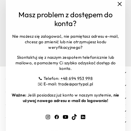
"Zamk
Masz problem z dostępem do
(esc)"
Masz pytania? Skontaktuj się z
konta?
nami:
Obsługa zamówień:
+48 516 106 398
Nie możesz się zalogować, nie pamiętasz adresu e-mail,
shop@partypal.pl
chcesz go zmienić lub nie otrzymujesz kodu
Dział handlowy:
trade@partypal.pl
weryfikacyjnego?
Godziny otwarcia: Pon. – Pt. 8:00 - 16:00
Skontaktuj się z naszym zespołem telefonicznie lub
mailowo, a pomożemy Ci szybko odzyskać dostęp do
konta.
PARTY PAL
📞 Telefon:
+48 694 953 998
✉️ E-mail:
trade@partypal.pl
INFORMACJE
Ważne:
Jeśli posiadasz już konto w naszym systemie,
nie
MATERIAŁY DO POBRANIA
używaj nowego adresu e-mail do logowania!
UWAGA
Instagram
Facebook
YouTube
TikTok
LinkedIn