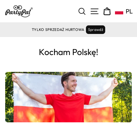
Pomiń
zawartość
NAWIGACJA ST
SZUKAJ
KOSZYK
PL
TYLKO SPRZEDAŻ HURTOWA
Sprawdź
Kocham Polskę!