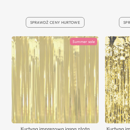
SPRAWDŹ CENY HURTOWE
SP
Summer sale
Kurtyna imprezowa jasna złota
Kurtyna i