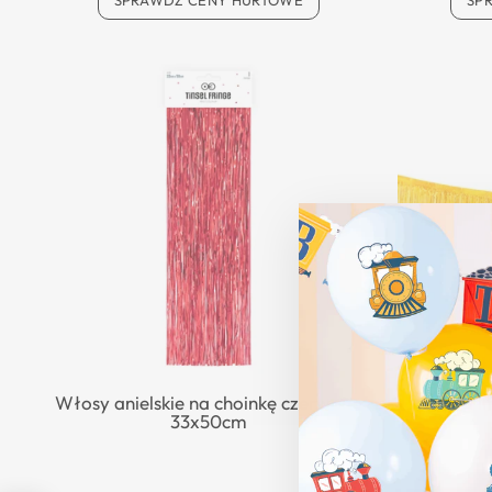
SPRAWDŹ CENY HURTOWE
SP
Włosy anielskie na choinkę czerwone
Kurtyna 
33x50cm