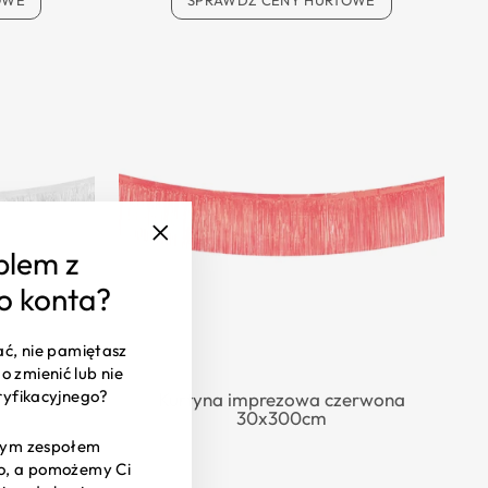
OWE
SPRAWDŹ CENY HURTOWE
blem z
"Zamknij
(esc)"
o konta?
ać, nie pamiętasz
o zmienić lub nie
ryfikacyjnego?
a 30x300cm
Kurtyna imprezowa czerwona
30x300cm
szym zespołem
wo, a pomożemy Ci