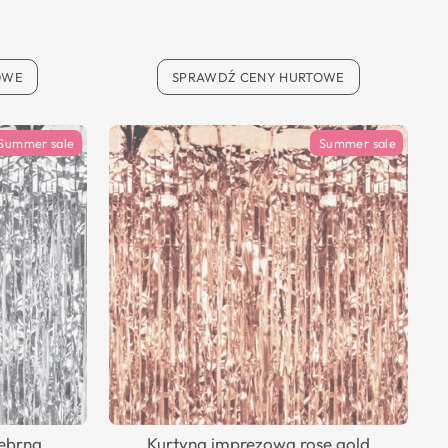
OWE
SPRAWDŹ CENY HURTOWE
Summer sale
Summer sale
rebrna
Kurtyna imprezowa rose gold