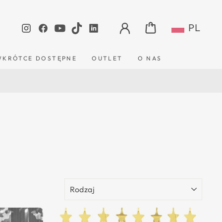
ZALOGUJ SIĘ
KOSZYK
PL
Instagram
Facebook
YouTube
TikTok
LinkedIn
WKRÓTCE DOSTĘPNE
OUTLET
O NAS
RODZAJ