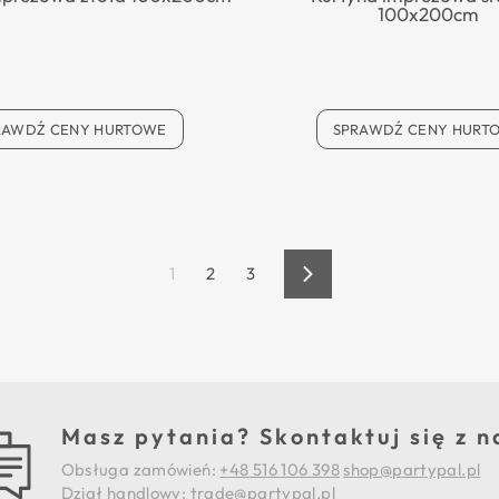
100x200cm
RAWDŹ CENY HURTOWE
SPRAWDŹ CENY HURT
1
2
3
Dalej
Masz pytania? Skontaktuj się z n
Obsługa zamówień:
+48 516 106 398
shop@partypal.pl
Dział handlowy:
trade@partypal.pl