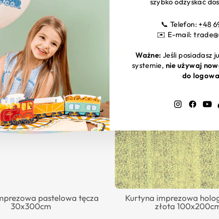
szybko odzyskać dos
RAWDŹ CENY HURTOWE
SPRAWDŹ CENY HURT
📞 Telefon:
+48 6
✉️ E-mail:
trade@
Ważne:
Jeśli posiadasz 
systemie,
nie używaj now
do logowa
Instagram
Faceb
Y
imprezowa pastelowa tęcza
Kurtyna imprezowa holog
30x300cm
złota 100x200c