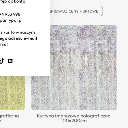
tęp do konta.
OWE
SPRAWDŹ CENY HURTOWE
94 953 998
partypal.pl
już konto w naszym
ego adresu e-mail
nia!
ook
ouTube
TikTok
LinkedIn
raficzna
Kurtyna imprezowa holograficzna
m
100x200cm