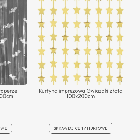
toperze
Kurtyna imprezowa Gwiazdki złota
200cm
100x200cm
OWE
SPRAWDŹ CENY HURTOWE