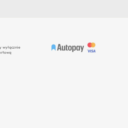
 wyłącznie
urtową