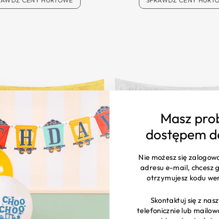
RAWDŹ CENY HURTOWE
SPRAWDŹ CENY HURT
Masz pro
dostępem d
Nie możesz się zalogow
adresu e-mail, chcesz g
otrzymujesz kodu we
imprezowa złota 30x300cm
Kurtyna imprezowa srebrn
Skontaktuj się z na
telefonicznie lub mailo