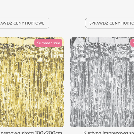
RAWDŹ CENY HURTOWE
SPRAWDŹ CENY HURT
Summer sale
mprezowa złota 100x200cm
Kurtyna imprezowa s