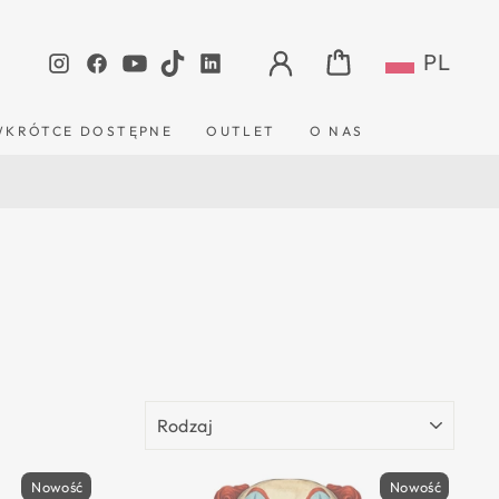
ZALOGUJ SIĘ
KOSZYK
PL
Instagram
Facebook
YouTube
TikTok
LinkedIn
WKRÓTCE DOSTĘPNE
OUTLET
O NAS
RODZAJ
Nowość
Nowość