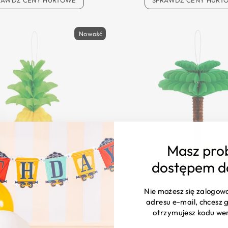
RAWDŹ CENY HURTOWE
SPRAWDŹ CENY HURT
Nowość
Masz pro
dostępem d
 wisząca honeycomb Ananas
Dekoracja wisząca honeyc
Nie możesz się zalogow
1 szt.
szt.
adresu e-mail, chcesz g
otrzymujesz kodu we