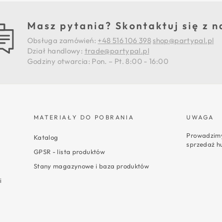
Masz pytania? Skontaktuj się z n
Obsługa zamówień:
+48 516 106 398
shop@partypal.pl
Dział handlowy:
trade@partypal.pl
Godziny otwarcia: Pon. – Pt. 8:00 - 16:00
MATERIAŁY DO POBRANIA
UWAGA
Prowadzimy
Katalog
sprzedaż h
GPSR - lista produktów
Stany magazynowe i baza produktów
i