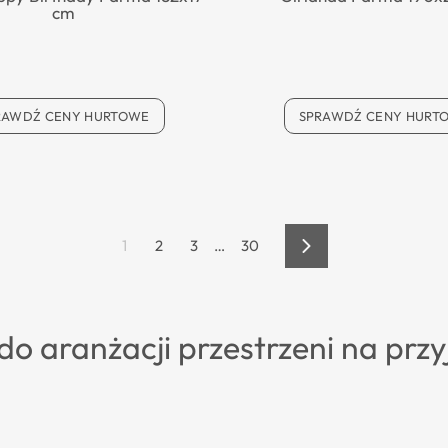
cm
RAWDŹ CENY HURTOWE
SPRAWDŹ CENY HURT
1
2
3
…
30
Dalej
o aranżacji przestrzeni na przyj