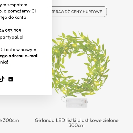
szym zespołem
wo, a pomożemy Ci
OWE
SPRAWDŹ CENY HURTOWE
tęp do konta.
94 953 998
d 03.10.2026
partypal.pl
już konto w naszym
ego adresu e-mail
nia!
ook
ouTube
TikTok
LinkedIn
one 300cm
Girlanda LED listki plastikowe zielone
300cm