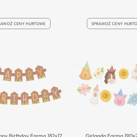
RAWDŹ CENY HURTOWE
SPRAWDŹ CENY HURT
py Birthday Farma 182x17
Girlanda Farma 190x