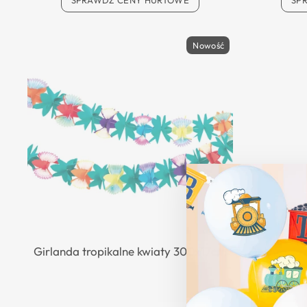
SPRAWDŹ CENY HURTOWE
SP
Nowość
Girlanda tropikalne kwiaty 300x17cm
Dekoracja