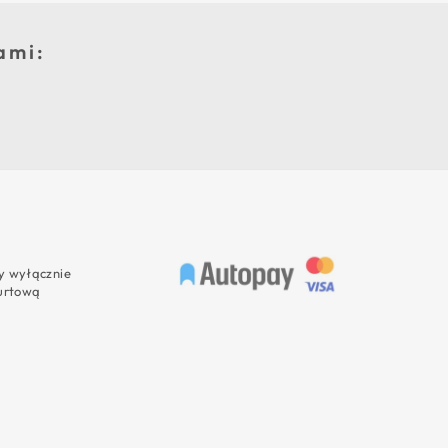
ami:
 wyłącznie
urtową