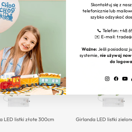
Skontaktuj się z na
telefonicznie lub mailo
RAWDŹ CENY HURTOWE
SPRAWDŹ CENY HURT
szybko odzyskać dos
📞 Telefon:
+48 6
od 03.10.2026
o
✉️ E-mail:
trade@
Ważne:
Jeśli posiadasz 
systemie,
nie używaj now
do logowa
Instagram
Faceb
Y
a LED listki złote 300cm
Girlanda LED listki ziel