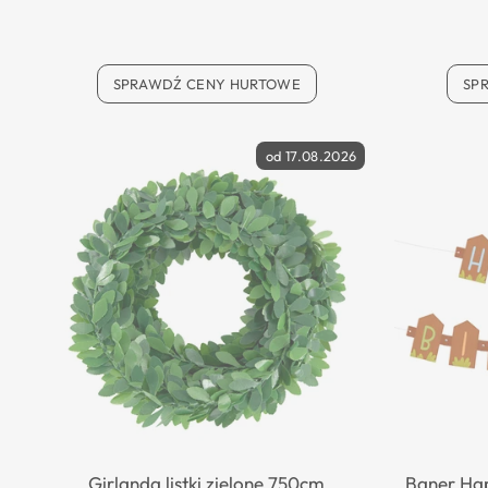
SPRAWDŹ CENY HURTOWE
SP
od 17.08.2026
Girlanda listki zielone 750cm
Baner Hap