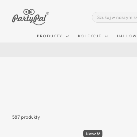
Pomiń
zawartość
SEARCH
PRODUKTY
KOLEKCJE
HALLOW
587 produkty
Nowość