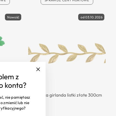
OWE
SPRAWDŹ CENY HURTOWE
Nowość
od 03.10.2026
blem z
"Zamknij
(esc)"
o konta?
omb Palma 1
Wstążka girlanda listki złote 300cm
ać, nie pamiętasz
o zmienić lub nie
ryfikacyjnego?