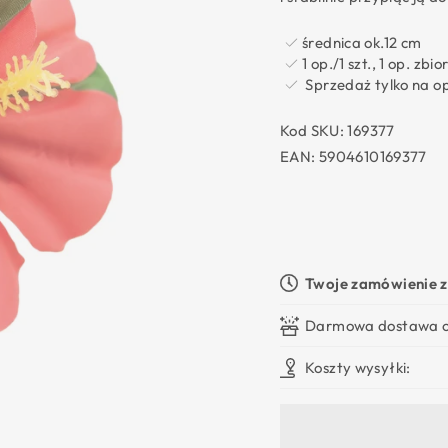
średnica ok.12 cm
1 op./1 szt., 1 op. zbi
Sprzedaż tylko na o
Kod SKU:
169377
EAN:
5904610169377
Twoje zamówienie z
Darmowa dostawa 
Koszty wysyłki: