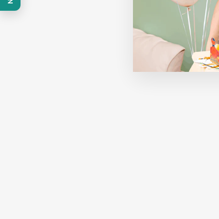
Nowość
Hawajska spinka do włosów z
czerwonym kwiatem
SPRAWDŹ CENY HURTOWE