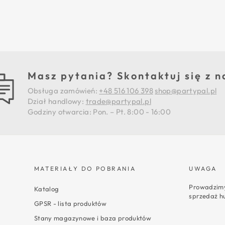
Masz pytania? Skontaktuj się z n
Obsługa zamówień:
+48 516 106 398
shop@partypal.pl
Dział handlowy:
trade@partypal.pl
Godziny otwarcia: Pon. – Pt. 8:00 - 16:00
MATERIAŁY DO POBRANIA
UWAGA
Prowadzimy
Katalog
sprzedaż h
GPSR - lista produktów
Stany magazynowe i baza produktów