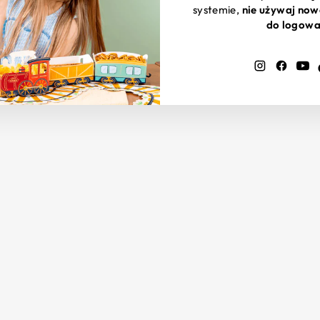
systemie,
nie używaj now
do logowa
Instagram
Faceb
Y