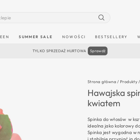
Szukaj
EEN
SUMMER SALE
NOWOŚCI
BESTSELLERY
TYLKO SPRZEDAŻ HURTOWA
Sprawdź
Strona główna
/
Produkty
Hawajska spi
kwiatem
Spinka do włosów w kszt
idealna jako kolorowy do
Spinka jest wygodna w n
i stabilnie przypiąć ją d