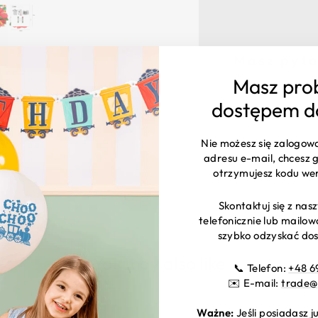
Masz pyta
Masz pro
Na Twój kontakt 
Godziny pracy: p
dostępem d
Nie możesz się zalogow
adresu e-mail, chcesz g
otrzymujesz kodu we
Skontaktuj się z na
telefonicznie lub mailo
szybko odzyskać dos
You may also like
📞 Telefon:
+48 6
✉️ E-mail:
trade@
Ważne:
Jeśli posiadasz 