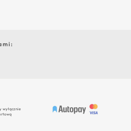
ami:
 wyłącznie
urtową