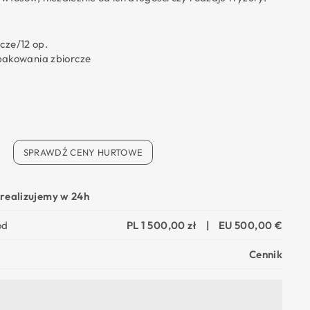
orcze/12 op.
pakowania zbiorcze
SPRAWDŹ CENY HURTOWE
realizujemy w 24h
od
PL 1 500,00 zł
|
EU 500,00 €
Cennik