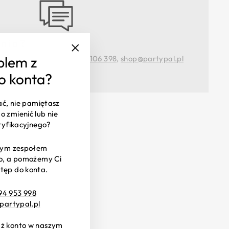
nia?
blem z
czekamy pod tel.:
+48 516 106 398
,
shop@partypal.pl
"Zamknij
(esc)"
on.-pt. 8:00 - 16:00
o konta?
ać, nie pamiętasz
o zmienić lub nie
ryfikacyjnego?
szym zespołem
wo, a pomożemy Ci
tęp do konta.
94 953 998
partypal.pl
już konto w naszym