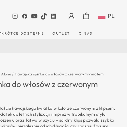
ZALOGUJ SIĘ
KOSZYK
PL
Instagram
Facebook
YouTube
TikTok
LinkedIn
WKRÓTCE DOSTĘPNE
OUTLET
O NAS
/
Aloha
/
Hawajska spinka do włosów z czerwonym kwiatem
nka do włosów z czerwonym
ałcie hawajskiego kwiatka w kolorze czerwonym z klipsem,
datek do letnich stylizacji i imprez w tropikalnym stylu.
oszeniu oraz łatwa w użyciu – solidny klips pozwala szybko
o włosów, niezależnie od ich długości czy rodzaju fryzury.