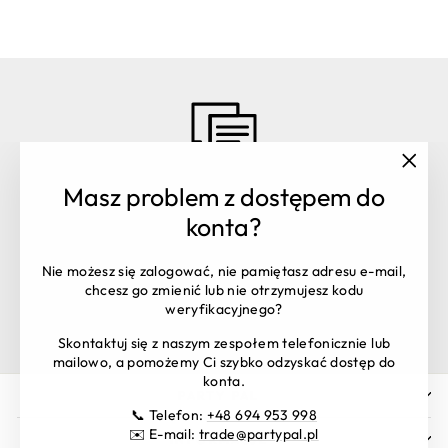
"Zamk
Masz problem z dostępem do
(esc)"
Masz pytania? Skontaktuj się z
konta?
nami:
Obsługa zamówień:
+48 516 106 398
Nie możesz się zalogować, nie pamiętasz adresu e-mail,
shop@partypal.pl
chcesz go zmienić lub nie otrzymujesz kodu
Dział handlowy:
trade@partypal.pl
weryfikacyjnego?
Godziny otwarcia: Pon. – Pt. 8:00 - 16:00
Skontaktuj się z naszym zespołem telefonicznie lub
mailowo, a pomożemy Ci szybko odzyskać dostęp do
konta.
PARTY PAL
📞 Telefon:
+48 694 953 998
✉️ E-mail:
trade@partypal.pl
INFORMACJE