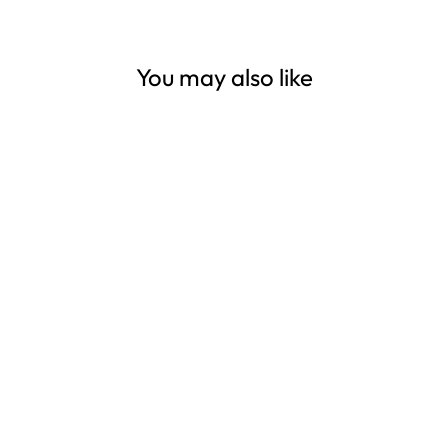
You may also like
Talerzyki papierowe
Wyścigówki 6 szt.
zestaw
SPRAWDŹ CENY
HURTOWE