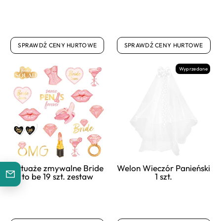
SPRAWDŹ CENY HURTOWE
SPRAWDŹ CENY HURTOWE
Wyprzedane
Tatuaże zmywalne Bride
Welon Wieczór Panieński
to be 19 szt. zestaw
1 szt.