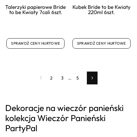
Talerzyki papierowe Bride
Kubek Bride to be Kwiaty
to be Kwiaty 7cali 6szt.
220ml 6szt.
SPRAWDŹ CENY HURTOWE
SPRAWDŹ CENY HURTOWE
1
2
3
…
5
Dalej
Dekoracje na wieczór panieński
kolekcja Wieczór Panieński
PartyPal