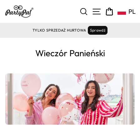
Pomiń
zawartość
NAWIGACJA ST
SZUKAJ
KOSZYK
PL
TYLKO SPRZEDAŻ HURTOWA
Sprawdź
Wieczór Panieński