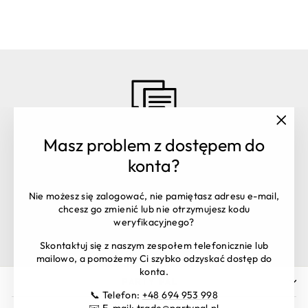
"Zamk
Masz problem z dostępem do
(esc)"
Masz pytania? Skontaktuj się z
konta?
nami:
Obsługa zamówień:
+48 516 106 398
Nie możesz się zalogować, nie pamiętasz adresu e-mail,
shop@partypal.pl
chcesz go zmienić lub nie otrzymujesz kodu
Dział handlowy:
trade@partypal.pl
weryfikacyjnego?
Godziny otwarcia: Pon. – Pt. 8:00 - 16:00
Skontaktuj się z naszym zespołem telefonicznie lub
mailowo, a pomożemy Ci szybko odzyskać dostęp do
konta.
PARTY PAL
📞 Telefon:
+48 694 953 998